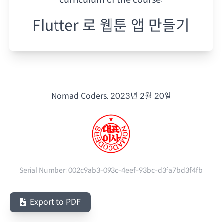
Flutter 로 웹툰 앱 만들기
Nomad Coders.
2023년 2월 20일
Serial Number:
002c9ab3-093c-4eef-93bc-d3fa7bd3f4fb
Export to PDF