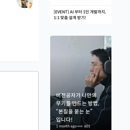
[EVENT] AI 부터 1인 개발까지,
1:1 맞춤 설계 받기!
비전공자가 나만의
무기를 만드는 방법,
“본질을 묻는 눈”
입니다!
1 month ago
•
👀
601