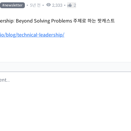
•
5년 전
•
2,333
•
2
#
newsletter
adership: Beyond Solving Problems 주제로 하는 팟캐스트
.io/blog/technical-leadership/