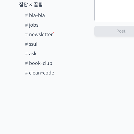
잡담 & 꿀팁
#
bla-bla
#
jobs
Post
#
newsletter
#
ssul
#
ask
#
book-club
#
clean-code