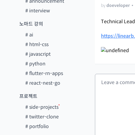
#
announcement
by
doeveloper
•
#
interview
Technical Le
노마드 강의
#
ai
https://linearb
#
html-css
#
javascript
#
python
#
flutter-rn-apps
#
react-nest-go
프로젝트
#
side-projects
#
twitter-clone
#
portfolio