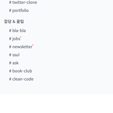
#
twitter-clone
#
portfolio
잡담 & 꿀팁
#
bla-bla
#
jobs
#
newsletter
#
ssul
#
ask
#
book-club
#
clean-code