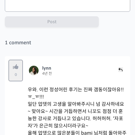
Post
1
comment
lynn
4년 전
0
우와. 이런 정성어린 후기는 진짜 갬동이잖아유!!
ㅠ_ㅠ!!!
일단 업뎃의 고생을 알아봐주시니 넘 감사하네요
~ 맞아요~ 시간을 거듭하면서 니꼬도 점점 더 훈
늉한 강사로 거듭나고 있습니다. 허허허허. '자포
자'가 은근히 많으시더라구요~
올해 업뎃으로 많은분들이 bami 님처럼 돌아와주