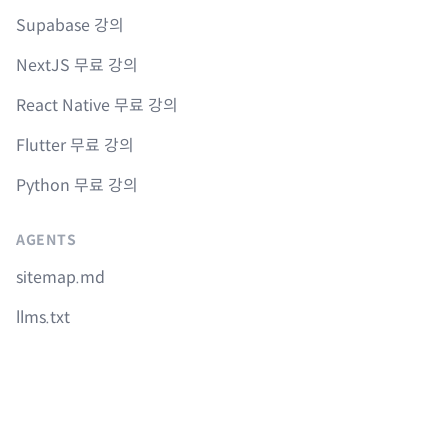
Supabase 강의
NextJS 무료 강의
React Native 무료 강의
Flutter 무료 강의
Python 무료 강의
AGENTS
sitemap.md
llms.txt
Instagram
Youtube
Facebook
GitHub