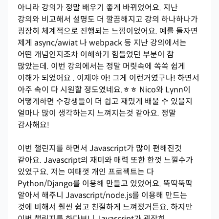
아니라 강의가 정말 배우기 좋게 바뀌었어요. 지난
강의와 비교해서 설명도 더 깔끔해지고 강의 하나하나가
굉장히 체계적으로 진행되는 느낌이었어요. 예를 들자면
제게 async/awiat 나 webpack 등 지난 강의에서는
어떤 개념인지조차 이해하기 힘들었던 부분이 참
많았는데. 이번 강의에서는 정말 머릿속에 쏙쏙 쉽게
이해가 되었어요 . 이제야 아! 그게 이런거였구나! 하면서
아주 속이 다 시원할 정도였네요.ㅎㅎ Nico와 Lynn이
어떻게하면 수강생들이 더 쉽고 재밌게 배울 수 있을지
얼마나 많이 생각하는지 느껴지는것 같아요. 정말
감사해요!
이번 챌린지를 하면서 Javascript가 많이 편해진것
같아요. Javascript의 재미와 매력 또한 한껏 느낄수가
있었구요. 저는 여태껏 개인 프로젝트는 다
Python/Django를 이용해 만들고 있었어요. 뚝딱뚝딱
알아서 해주니 Javascript/node.js를 이용해 만드는
것에 비해서 훨씬 쉽고 친절하게 느껴졌거든요. 하지만
이번 챌린지를 하다보니 Javascript가 굉장히