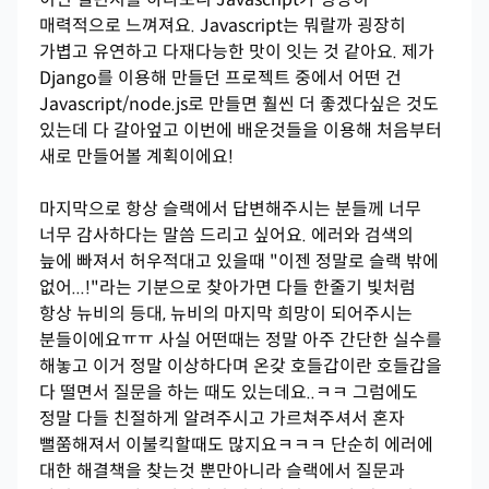
매력적으로 느껴져요. Javascript는 뭐랄까 굉장히
가볍고 유연하고 다재다능한 맛이 잇는 것 같아요. 제가
Django를 이용해 만들던 프로젝트 중에서 어떤 건
Javascript/node.js로 만들면 훨씬 더 좋겠다싶은 것도
있는데 다 갈아엎고 이번에 배운것들을 이용해 처음부터
새로 만들어볼 계획이에요!
마지막으로 항상 슬랙에서 답변해주시는 분들께 너무
너무 감사하다는 말씀 드리고 싶어요. 에러와 검색의
늪에 빠져서 허우적대고 있을때 "이젠 정말로 슬랙 밖에
없어...!"라는 기분으로 찾아가면 다들 한줄기 빛처럼
항상 뉴비의 등대, 뉴비의 마지막 희망이 되어주시는
분들이에요ㅠㅠ 사실 어떤때는 정말 아주 간단한 실수를
해놓고 이거 정말 이상하다며 온갖 호들갑이란 호들갑을
다 떨면서 질문을 하는 때도 있는데요..ㅋㅋ 그럼에도
정말 다들 친절하게 알려주시고 가르쳐주셔서 혼자
뻘쭘해져서 이불킥할때도 많지요ㅋㅋㅋ 단순히 에러에
대한 해결책을 찾는것 뿐만아니라 슬랙에서 질문과