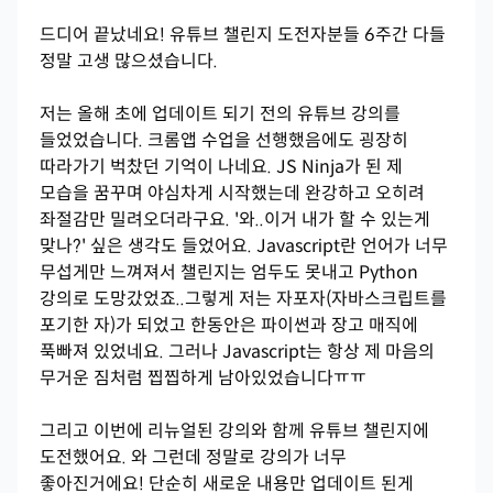
드디어 끝났네요! 유튜브 챌린지 도전자분들 6주간 다들
정말 고생 많으셨습니다.
저는 올해 초에 업데이트 되기 전의 유튜브 강의를
들었었습니다. 크롬앱 수업을 선행했음에도 굉장히
따라가기 벅찼던 기억이 나네요. JS Ninja가 된 제
모습을 꿈꾸며 야심차게 시작했는데 완강하고 오히려
좌절감만 밀려오더라구요. '와..이거 내가 할 수 있는게
맞나?' 싶은 생각도 들었어요. Javascript란 언어가 너무
무섭게만 느껴져서 챌린지는 엄두도 못내고 Python
강의로 도망갔었죠..그렇게 저는 자포자(자바스크립트를
포기한 자)가 되었고 한동안은 파이썬과 장고 매직에
푹빠져 있었네요. 그러나 Javascript는 항상 제 마음의
무거운 짐처럼 찝찝하게 남아있었습니다ㅠㅠ
그리고 이번에 리뉴얼된 강의와 함께 유튜브 챌린지에
도전했어요. 와 그런데 정말로 강의가 너무
좋아진거에요! 단순히 새로운 내용만 업데이트 된게