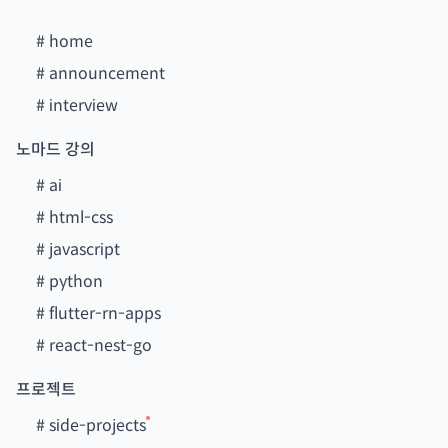
#
home
#
announcement
#
interview
노마드 강의
#
ai
#
html-css
#
javascript
#
python
#
flutter-rn-apps
#
react-nest-go
프로젝트
#
side-projects