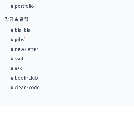
#
portfolio
잡담 & 꿀팁
#
bla-bla
#
jobs
#
newsletter
#
ssul
#
ask
#
book-club
#
clean-code