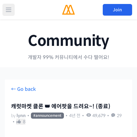
Join
Community
개발자 99% 커뮤니티에서 수다 떨어요!
← Go back
캐럿마켓 클론 👑 에어팟을 드려요~! (종료)
by
lynn
•
•
4년 전
•
49,679
•
29
#
announcement
•
8