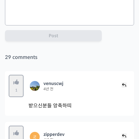
Post
29
comments
venuscwj
4년 전
1
받으신분들 앙축하띠
zipperdev