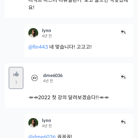
리액트 마스터 리뉴얼된거 보고 들으면 딱맞겠네
요!
lynn
4년 전
@fin443
네 맞습니다! 고고고!
dme6036
4년 전
1
🥕🥕2022 첫 강의 달려보겠슴다!!🥕🥕
lynn
4년 전
@dme6036
궈궈궈!