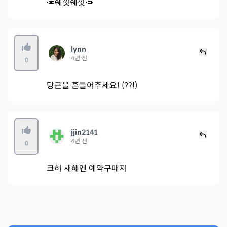
🥕쉐낏쉐낏🥕
lynn
4년 전
0
당근을 흔들어주세요! (??!)
jjin2141
4년 전
0
크허 새해엔 예약구매지