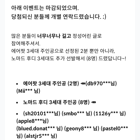
아래 이벤트는 마감되었으며.
당첨되신 분들께 개별 연락드렸습니다. ;)
많은 분들이
너무너무나 길고
정성어린 글로
참여해주셔서.
에어팟 3세대 주인공으로 선정된 2분 뿐만 아니라,
노마드 후디 3세대도 추가 선발해서 (8명) 드렸답니다~!
에어팟 3세대 주인공 (2명) 🥕
(
db970***님)
(Mii*** 님)
노마드 후디 3세대 주인공 (8명) 🥕
(
sh20101***님) (smbo*** 님) (1126y*** 님)
(apple8***님)
(blued.donat*** 님) (geony8*** 님) (pastel0***
님) (alstjr5*** 님)