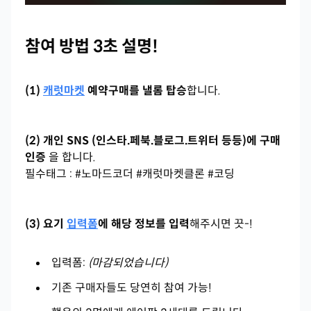
참여 방법 3초 설명!
(1)
캐럿마켓
예약구매를 낼롬 탑승
합니다.
(2) 개인 SNS (인스타.페북.블로그.트위터 등등)에 구매
인증
을 합니다.
필수태그 : #노마드코더 #캐럿마켓클론 #코딩
(3) 요기
입력폼
에 해당 정보를 입력
해주시면 끗-!
입력폼:
(마감되었습니다)
기존 구매자들도 당연히 참여 가능!