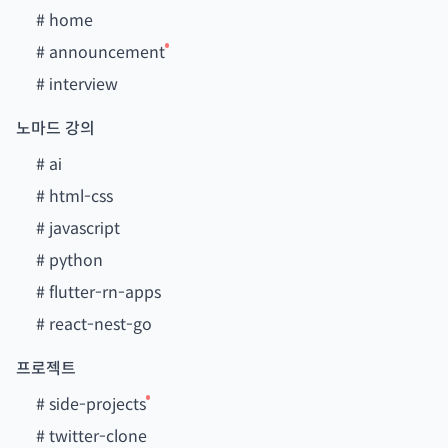
#
home
#
announcement
#
interview
노마드 강의
#
ai
#
html-css
#
javascript
#
python
#
flutter-rn-apps
#
react-nest-go
프로젝트
#
side-projects
#
twitter-clone