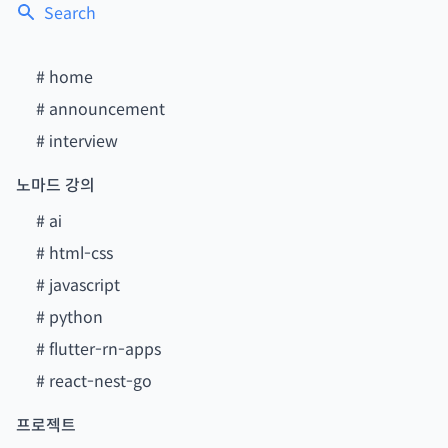
Search
#
home
#
announcement
#
interview
노마드 강의
#
ai
#
html-css
#
javascript
#
python
#
flutter-rn-apps
#
react-nest-go
프로젝트