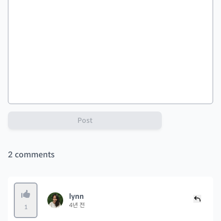
Post
2
comments
lynn
4년 전
1