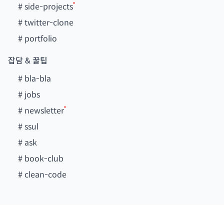
#
side-projects
#
twitter-clone
#
portfolio
잡담 & 꿀팁
#
bla-bla
#
jobs
#
newsletter
#
ssul
#
ask
#
book-club
#
clean-code