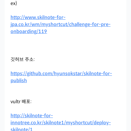
ex)
http://www.skilnote-for-
jpa.co.kr/wm/myshortcut/challenge-for-pre-
onboarding/119
깃허브 주소:
https://github.com/hyunsokstar/skilnote-for-
publish
vultr 배포:
http://skilnote-for-
innotree.co.kr/skilnote1/myshortcut/deploy-
skilnote/1