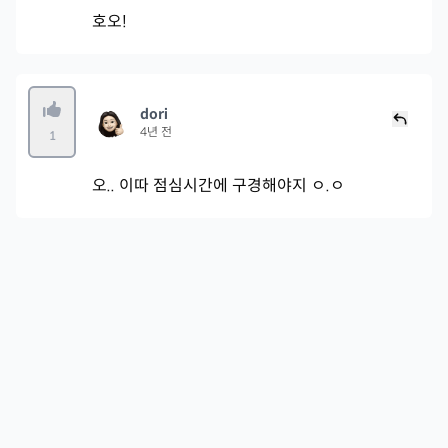
호오!
dori
4년 전
1
오.. 이따 점심시간에 구경해야지 ㅇ.ㅇ