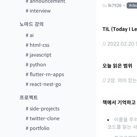
#
announcement
by
lk7938
•
#
cl
#
interview
노마드 강의
TIL (Today I L
#
ai
// 2022.02.20
#
html-css
#
javascript
#
python
오늘 읽은 범위
#
flutter-rn-apps
// 2장. 의미 있
#
react-nest-go
프로젝트
책에서 기억하고 
#
side-projects
#
twitter-clone
이름을 주의
코드를 읽는 사
#
portfolio