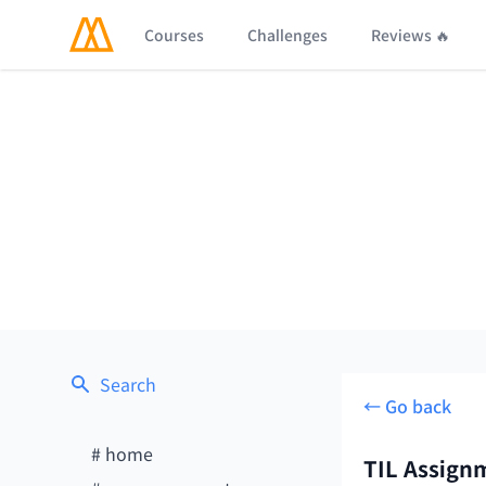
Courses
Challenges
Reviews 🔥
Search
← Go back
#
home
TIL Assign