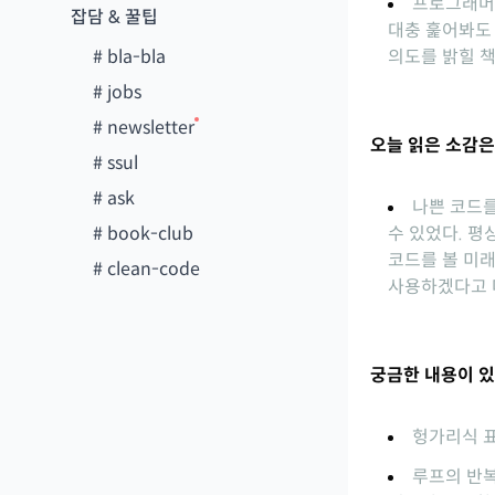
프로그래머는
잡담 & 꿀팁
대충 훑어봐도
#
bla-bla
의도를 밝힐 책
#
jobs
#
newsletter
오늘 읽은 소감은
#
ssul
#
ask
나쁜 코드를
#
book-club
수 있었다. 평
코드를 볼 미래
#
clean-code
사용하겠다고 
궁금한 내용이 있
헝가리식 
루프의 반복