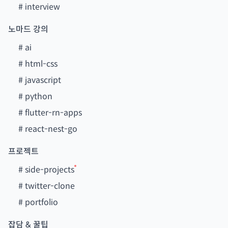
#
interview
노마드 강의
#
ai
#
html-css
#
javascript
#
python
#
flutter-rn-apps
#
react-nest-go
프로젝트
#
side-projects
#
twitter-clone
#
portfolio
잡담 & 꿀팁