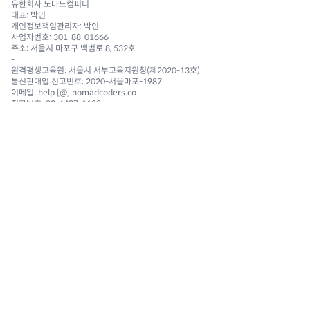
유한회사 노마드컴퍼니
대표: 박인
개인정보책임관리자: 박인
사업자번호: 301-88-01666
주소: 서울시 마포구 백범로 8, 532호
-
원격평생교육원: 서울시 서부교육지원청(제2020-13호)
통신판매업 신고번호: 2020-서울마포-1987
이메일: help [@] nomadcoders.co
전화번호: 02-6487-1130
NAVIGATION
Courses
Challenges
Reviews 🔥
Community
FAQ