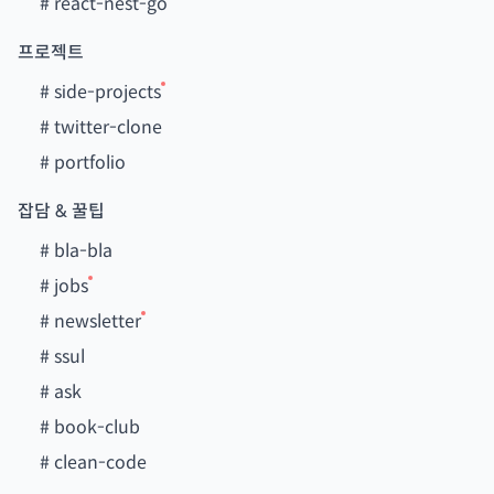
#
react-nest-go
프로젝트
#
side-projects
#
twitter-clone
#
portfolio
잡담 & 꿀팁
#
bla-bla
#
jobs
#
newsletter
#
ssul
#
ask
#
book-club
#
clean-code