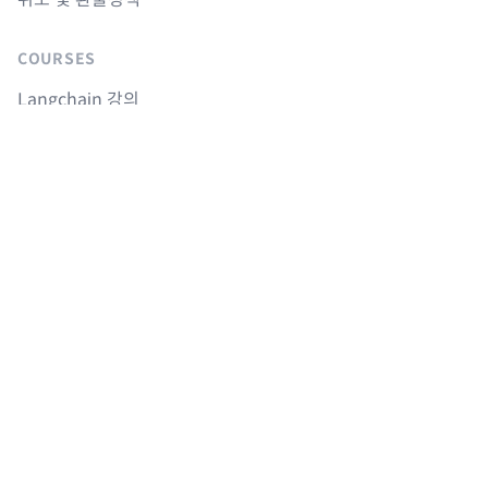
COURSES
Langchain 강의
Supabase 강의
NextJS 무료 강의
React Native 무료 강의
Flutter 무료 강의
Python 무료 강의
AGENTS
sitemap.md
llms.txt