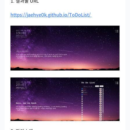
1. 결과물 URL
https://jaehye0k.github.io/ToDoList/