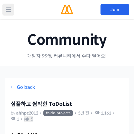
Join
Community
개발자 99% 커뮤니티에서 수다 떨어요!
← Go back
심플하고 쌈박한 ToDoList
by
ahhpc2012
•
•
5년 전
•
1,161
•
#
side-projects
1
•
5