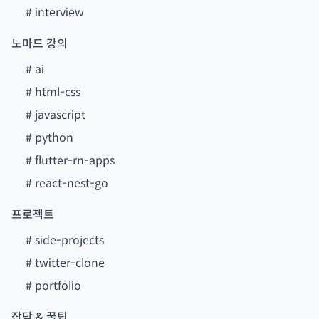
#
interview
노마드 강의
#
ai
#
html-css
#
javascript
#
python
#
flutter-rn-apps
#
react-nest-go
프로젝트
#
side-projects
#
twitter-clone
#
portfolio
잡담 & 꿀팁