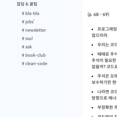
잡담 & 꿀팁
#
bla-bla
(p. 68 - 69)
#
jobs
프로그래밍 
#
newsletter
않으리라.
#
ssul
우리는 코드
#
ask
때때로 주석
#
book-club
주석이 필요한
#
clean-code
없을까? 코드
주석은 오
보수하기란 현
나라면 코드
방향으로 에너
부정확한 주
코드만이 자