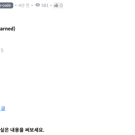
•
4년 전
•
581
•
0
n-code
earned)
25
 글
싶은 내용을 써보세요.