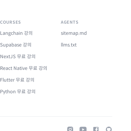
COURSES
AGENTS
Langchain 강의
sitemap.md
Supabase 강의
llms.txt
NextJS 무료 강의
React Native 무료 강의
Flutter 무료 강의
Python 무료 강의
Instagram
Youtube
Facebook
GitHub