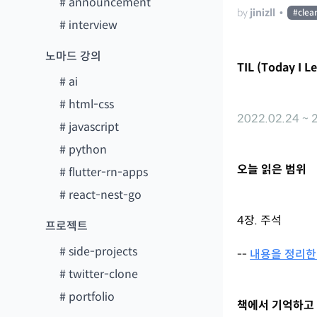
#
announcement
by
jinizll
•
#
clea
#
interview
노마드 강의
TIL (Today I L
#
ai
#
html-css
2022.02.24 ~ 
#
javascript
#
python
오늘 읽은 범위
#
flutter-rn-apps
#
react-nest-go
4장. 주석
프로젝트
#
side-projects
--
내용을 정리한
#
twitter-clone
#
portfolio
책에서 기억하고 