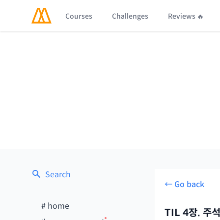
Courses
Challenges
Reviews 🔥
Search
← Go back
#
home
TIL 4장. 주