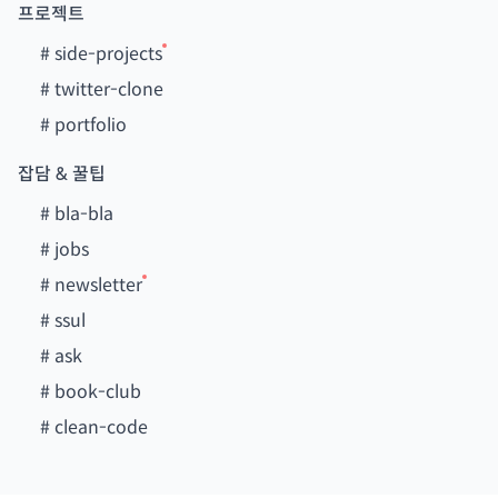
프로젝트
#
side-projects
#
twitter-clone
#
portfolio
잡담 & 꿀팁
#
bla-bla
#
jobs
#
newsletter
#
ssul
#
ask
#
book-club
#
clean-code