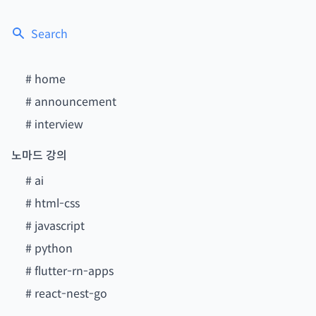
Search
#
home
#
announcement
#
interview
노마드 강의
#
ai
#
html-css
#
javascript
#
python
#
flutter-rn-apps
#
react-nest-go