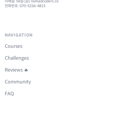
이메일: help [@] nomadcoders.co
전화번호: 070-5236-4815
NAVIGATION
Courses
Challenges
Reviews 🔥
Community
FAQ
Roadmap
Boilerplates