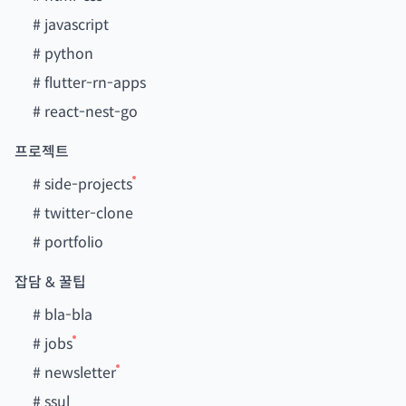
#
javascript
#
python
#
flutter-rn-apps
#
react-nest-go
프로젝트
#
side-projects
#
twitter-clone
#
portfolio
잡담 & 꿀팁
#
bla-bla
#
jobs
#
newsletter
#
ssul