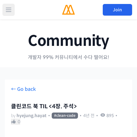
Join
Community
개발자 99% 커뮤니티에서 수다 떨어요!
← Go back
클린코드 북 TIL <4장. 주석>
by
hyejung.hayat
•
•
4년 전
•
895
•
#
clean-code
0