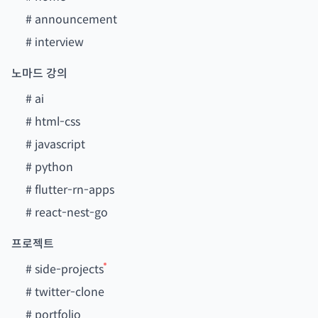
#
announcement
#
interview
노마드 강의
#
ai
#
html-css
#
javascript
#
python
#
flutter-rn-apps
#
react-nest-go
프로젝트
#
side-projects
#
twitter-clone
#
portfolio