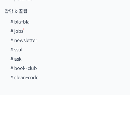
잡담 & 꿀팁
#
bla-bla
#
jobs
#
newsletter
#
ssul
#
ask
#
book-club
#
clean-code