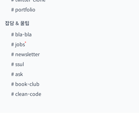
#
portfolio
잡담 & 꿀팁
#
bla-bla
#
jobs
#
newsletter
#
ssul
#
ask
#
book-club
#
clean-code