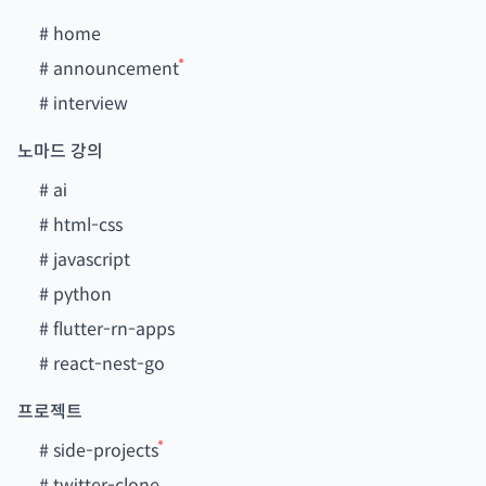
#
home
#
announcement
#
interview
노마드 강의
#
ai
#
html-css
#
javascript
#
python
#
flutter-rn-apps
#
react-nest-go
프로젝트
#
side-projects
#
twitter-clone