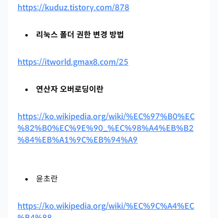
https://kuduz.tistory.com/878
리눅스 폴더 권한 변경 방법
https://itworld.gmax8.com/25
연산자 오버로딩이란
https://ko.wikipedia.org/wiki/%EC%97%B0%EC
%82%B0%EC%9E%90_%EC%98%A4%EB%B2
%84%EB%A1%9C%EB%94%A9
윤초란
https://ko.wikipedia.org/wiki/%EC%9C%A4%EC
%B4%88