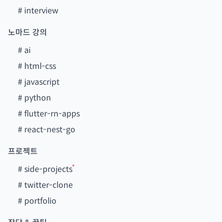
#
interview
노마드 강의
#
ai
#
html-css
#
javascript
#
python
#
flutter-rn-apps
#
react-nest-go
프로젝트
#
side-projects
#
twitter-clone
#
portfolio