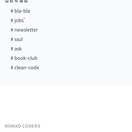
잡담 & 꿀팁
#
bla-bla
#
jobs
#
newsletter
#
ssul
#
ask
#
book-club
#
clean-code
NOMAD CODERS