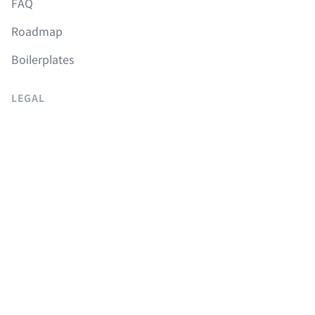
FAQ
Roadmap
Boilerplates
LEGAL
이용약관
개인정보취급방침
취소 및 환불정책
COURSES
Langchain 강의
Supabase 강의
NextJS 무료 강의