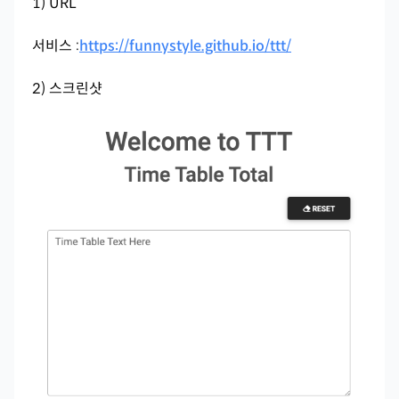
1) URL
서비스 :
https://funnystyle.github.io/ttt/
2) 스크린샷