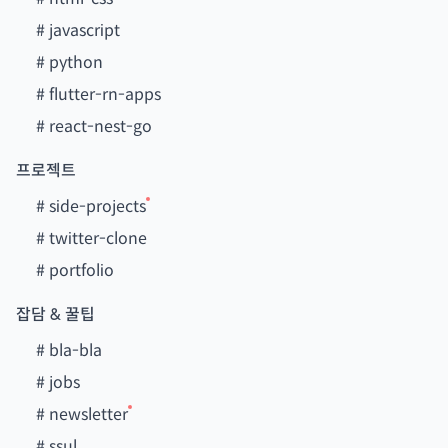
#
javascript
#
python
#
flutter-rn-apps
#
react-nest-go
프로젝트
#
side-projects
#
twitter-clone
#
portfolio
잡담 & 꿀팁
#
bla-bla
#
jobs
#
newsletter
#
ssul