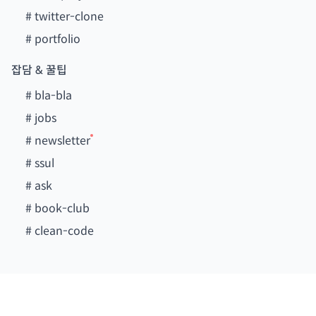
#
twitter-clone
#
portfolio
잡담 & 꿀팁
#
bla-bla
#
jobs
#
newsletter
#
ssul
#
ask
#
book-club
#
clean-code