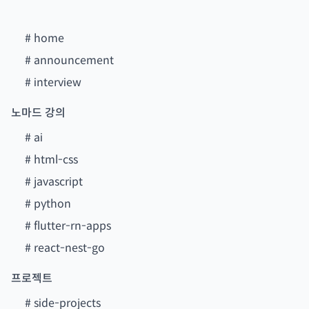
#
home
#
announcement
#
interview
노마드 강의
#
ai
#
html-css
#
javascript
#
python
#
flutter-rn-apps
#
react-nest-go
프로젝트
#
side-projects