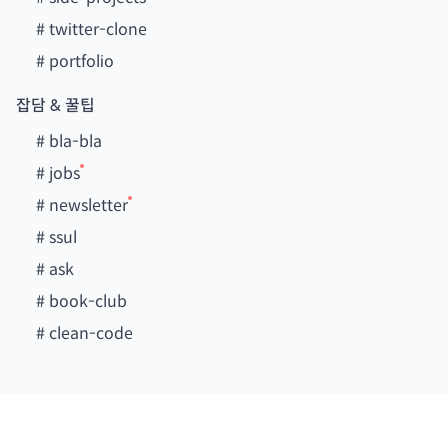
#
twitter-clone
#
portfolio
잡담 & 꿀팁
#
bla-bla
#
jobs
#
newsletter
#
ssul
#
ask
#
book-club
#
clean-code