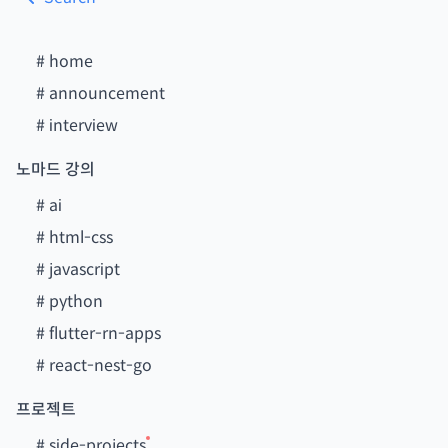
#
home
#
announcement
#
interview
노마드 강의
#
ai
#
html-css
#
javascript
#
python
#
flutter-rn-apps
#
react-nest-go
프로젝트
#
side-projects