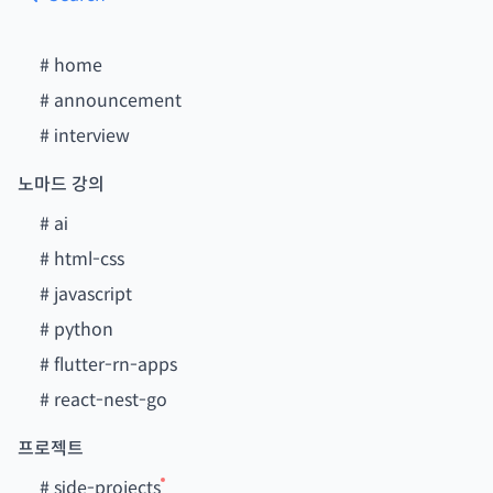
#
home
#
announcement
#
interview
노마드 강의
#
ai
#
html-css
#
javascript
#
python
#
flutter-rn-apps
#
react-nest-go
프로젝트
#
side-projects