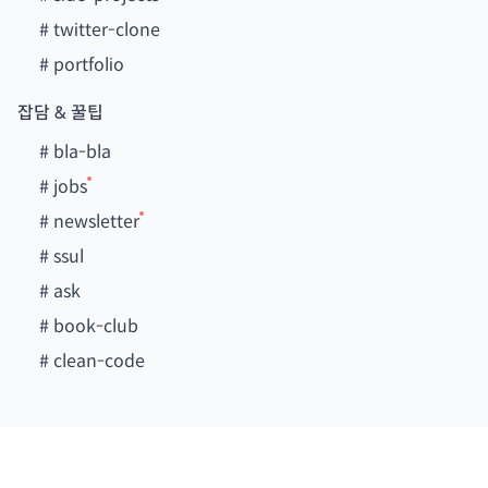
#
twitter-clone
#
portfolio
잡담 & 꿀팁
#
bla-bla
#
jobs
#
newsletter
#
ssul
#
ask
#
book-club
#
clean-code