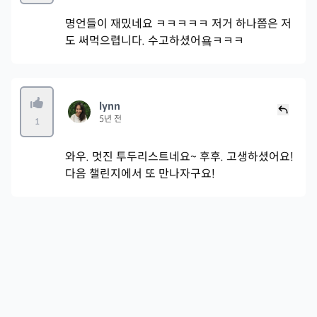
명언들이 재밌네요 ㅋㅋㅋㅋㅋ 저거 하나쯤은 저
도 써먹으렵니다. 수고하셨어욬ㅋㅋㅋ
lynn
5년 전
1
와우. 멋진 투두리스트네요~ 후후. 고생하셨어요!
다음 챌린지에서 또 만나자구요!