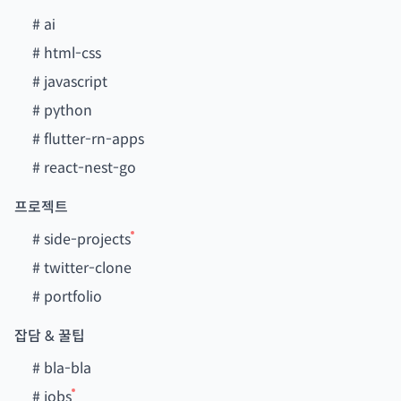
#
ai
#
html-css
#
javascript
#
python
#
flutter-rn-apps
#
react-nest-go
프로젝트
#
side-projects
#
twitter-clone
#
portfolio
잡담 & 꿀팁
#
bla-bla
#
jobs