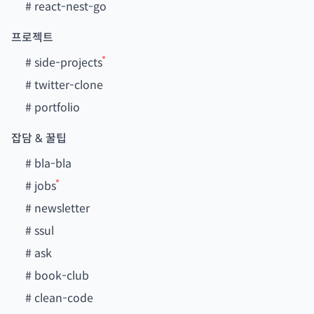
#
react-nest-go
프로젝트
#
side-projects
#
twitter-clone
#
portfolio
잡담 & 꿀팁
#
bla-bla
#
jobs
#
newsletter
#
ssul
#
ask
#
book-club
#
clean-code