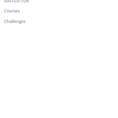
NAVIGATION
Courses
Challenges
Reviews 🔥
Community
FAQ
Roadmap
Boilerplates
LEGAL
이용약관
개인정보취급방침