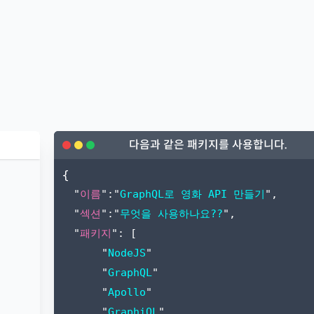
다음과 같은 패키지를 사용합니다.
{
"
이름
":"
GraphQL로 영화 API 만들기
",
"
섹션
":"
무엇을 사용하나요??
",
"
패키지
": [
"
NodeJS
"
"
GraphQL
"
"
Apollo
"
"
GraphiQL
"