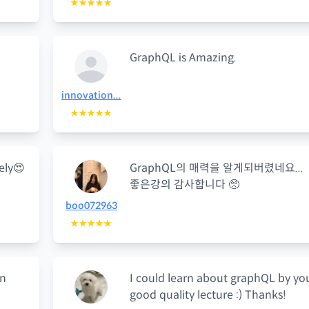
★★★★★
GraphQL is Amazing.
innovation...
★★★★★
ely😍
GraphQL의 매력을 알게되버렸네요...
좋은강의 감사합니다 🥺
boo072963
★★★★★
on
I could learn about graphQL by yo
good quality lecture :) Thanks!