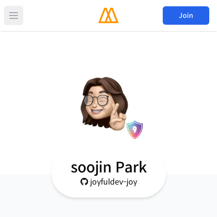
Join
soojin Park
joyfuldev-joy