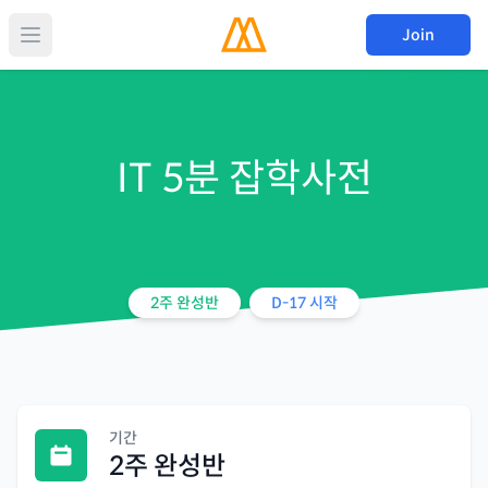
Join
IT 5분 잡학사전
2주 완성반
D-
17
시작
기간
2주 완성반