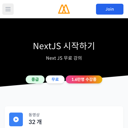
Join
NextJS 시작하기
Next JS 무료 강의
중급
무료
1.6만
명 수강중
동영상
32
개