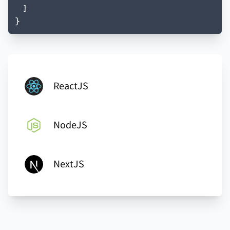
]
}
ReactJS
NodeJS
NextJS