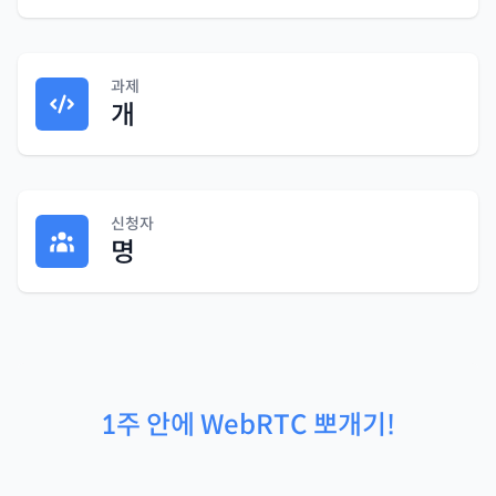
과제
개
신청자
명
1주 안에 WebRTC 뽀개기!