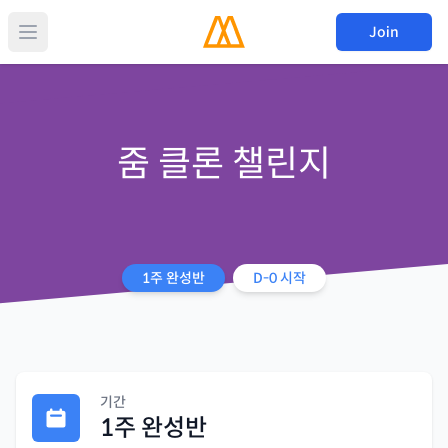
Join
줌 클론 챌린지
1주 완성반
D-
0
시작
기간
1주 완성반