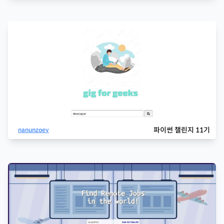
파이썬 챌린지 11기
nanunzoey