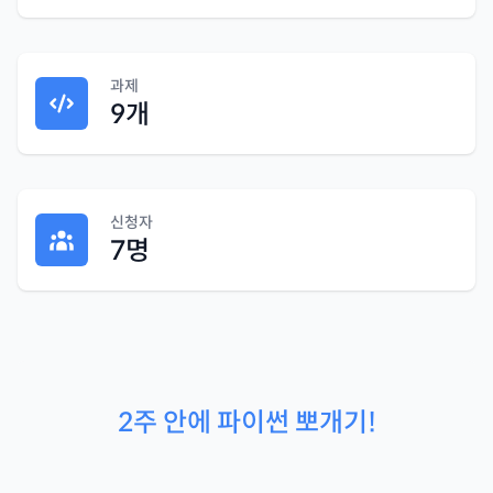
과제
9
개
신청자
7
명
2주 안에 파이썬 뽀개기!