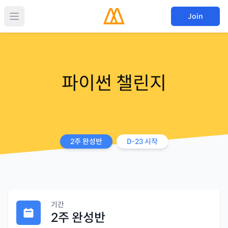
Join
파이썬 챌린지
2주 완성반
D-
23
시작
기간
2주 완성반