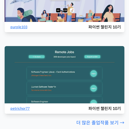
파이썬 챌린지 10기
purple103
파이썬 챌린지 10기
petrichor77
더 많은 졸업작품 보기 →