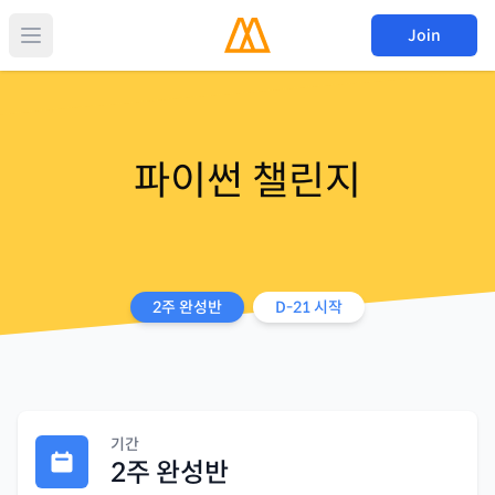
Join
파이썬 챌린지
2주 완성반
D-
21
시작
기간
2주 완성반