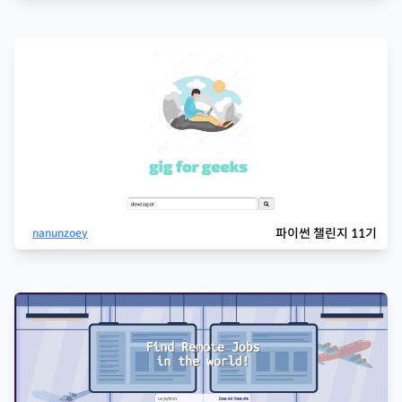
파이썬 챌린지 11기
nanunzoey