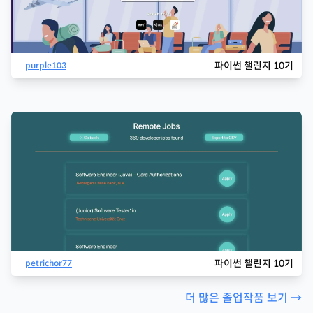
파이썬 챌린지 10기
purple103
파이썬 챌린지 10기
petrichor77
더 많은 졸업작품 보기 →