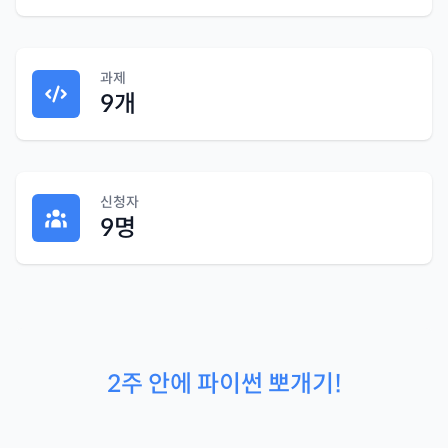
과제
9
개
신청자
9
명
2주 안에 파이썬 뽀개기!