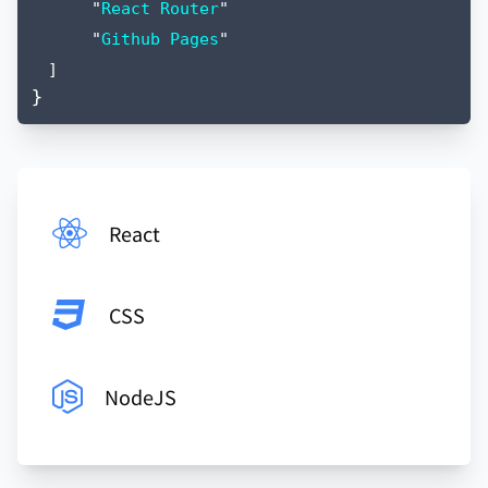
"
React Router
"
"
Github Pages
"
]
}
React
CSS
NodeJS