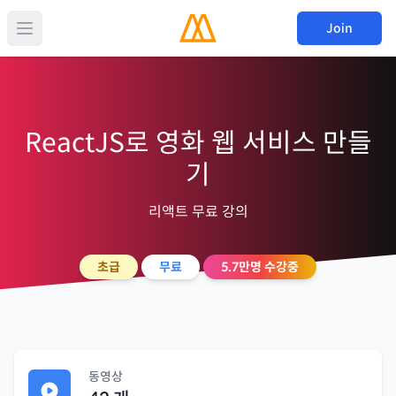
Join
ReactJS로 영화 웹 서비스 만들
기
리액트 무료 강의
초급
무료
5.7만
명 수강중
동영상