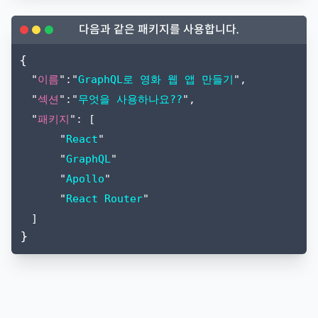
다음과 같은 패키지를 사용합니다.
{
"
이름
":"
GraphQL로 영화 웹 앱 만들기
",
"
섹션
":"
무엇을 사용하나요??
",
"
패키지
": [
"
React
"
"
GraphQL
"
"
Apollo
"
"
React Router
"
]
}