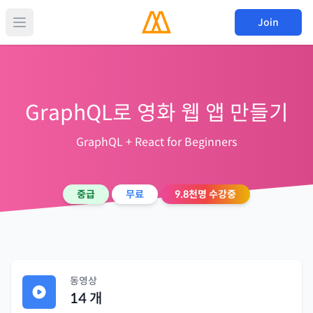
Join
GraphQL로 영화 웹 앱 만들기
GraphQL + React for Beginners
중급
무료
9.8천
명 수강중
동영상
14
개