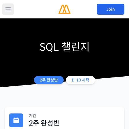
Join
SQL 챌린지
2주 완성반
D-
10
시작
기간
2주 완성반