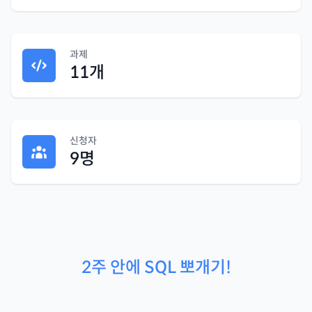
과제
11
개
신청자
9
명
2주 안에 SQL 뽀개기!