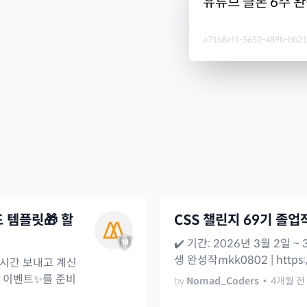
유튜브 클론 6주 
a71b8ef1-5652-489b-bb2
드 템플릿🎁 할
CSS 챌린지 69기 졸업
✔️ 기간: 2026년 3월 2일 ~
생 완성작mkk0802 | https://s
 시간 보내고 계신
가 이벤트✨를 준비
by
Nomad_Coders
•
4개월 전