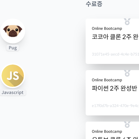
수료증
Online Bootcamp
코코아 클론 2주 
Pug
31071e45-aecd-4c4e-b75
Online Bootcamp
파이썬 2주 완성반
Javascript
e17f0d7b-a324-470e-9e4c
Online Bootcamp