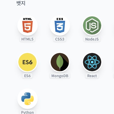
뱃지
HTML5
CSS3
NodeJS
ES6
MongoDB
React
Python