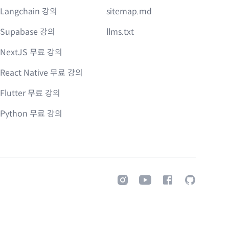
Langchain 강의
sitemap.md
Supabase 강의
llms.txt
NextJS 무료 강의
React Native 무료 강의
Flutter 무료 강의
Python 무료 강의
Instagram
Youtube
Facebook
GitHub