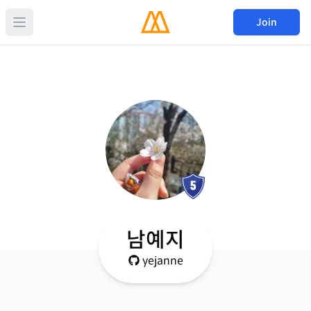
Join
남예지
yejanne