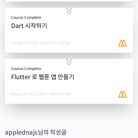
Course Complete
Dart 시작하기
14108cea-679a-4f3b-9f12-096fad
Course Complete
Flutter 로 웹툰 앱 만들기
b89acc7c-b012-4051-af9d-f619db
applednajs
님의 작성글