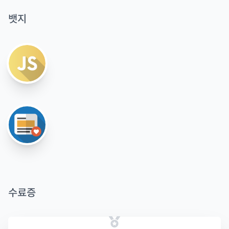
뱃지
수료증