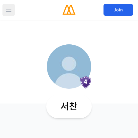
Join
서찬