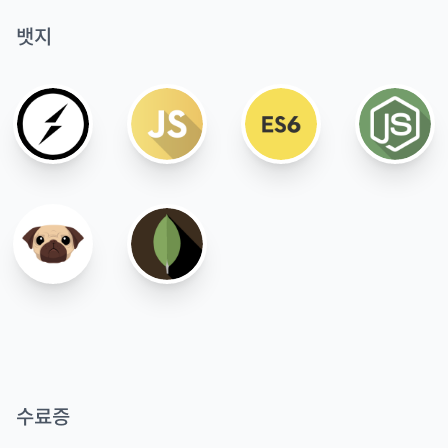
뱃지
수료증