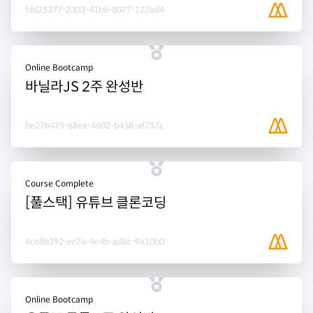
fdd25377-2303-41b6-8077-127ad4
Online Bootcamp
바닐라JS 2주 완성반
be27b475-68ea-4602-b458-af737c
Course Complete
[풀스택] 유튜브 클론코딩
4c68b392-ec76-4e4b-ad8c-9a10b0
Online Bootcamp