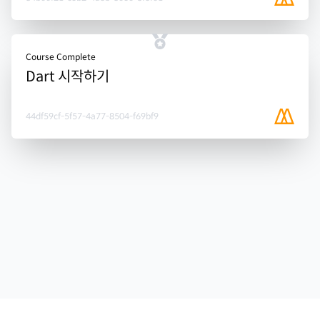
Course Complete
Dart 시작하기
44df59cf-5f57-4a77-8504-f69bf9