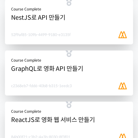
Course Complete
NestJS로 API 만들기
52f9af85-109b-4499-9180-e3135f
Course Complete
GraphQL로 영화 API 만들기
c2368eb7-fdd6-40b8-b315-1eedc3
Course Complete
ReactJS로 영화 웹 서비스 만들기
84b00f21-c3b2-4a3b-8030-8f3f01