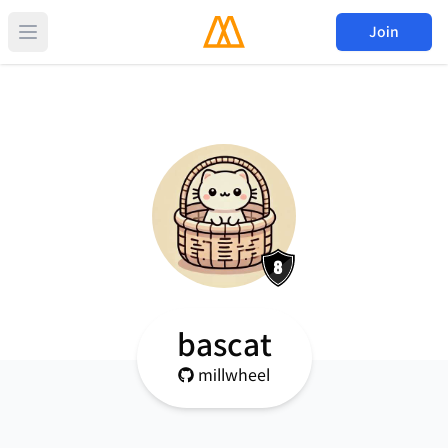
Join
bascat
millwheel