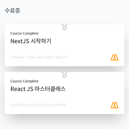
수료증
Course Complete
NextJS 시작하기
f18d4d6c-ce96-4484-b398-4b2123
Course Complete
React JS 마스터클래스
12c87065-4fd3-47f6-8222-c497b6