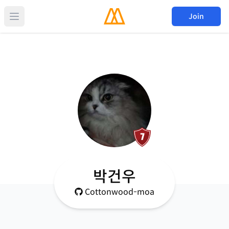
Join
박건우
Cottonwood-moa