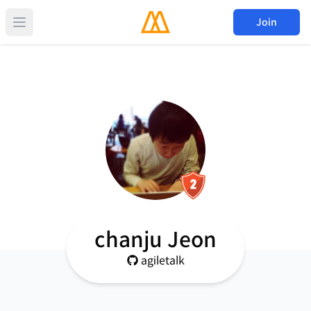
Join
chanju Jeon
agiletalk