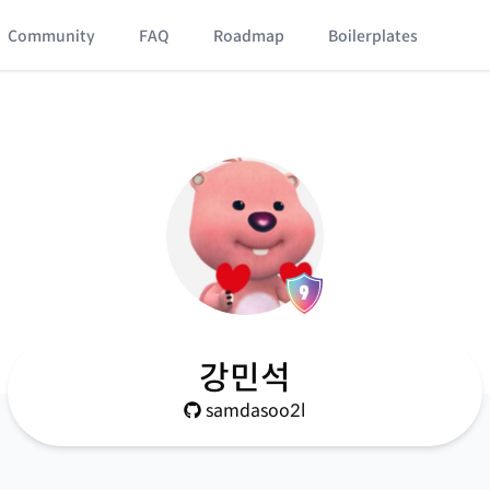
Community
FAQ
Roadmap
Boilerplates
강민석
samdasoo2l