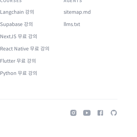
COURSES
AGENTS
Langchain 강의
sitemap.md
Supabase 강의
llms.txt
NextJS 무료 강의
React Native 무료 강의
Flutter 무료 강의
Python 무료 강의
Instagram
Youtube
Facebook
GitHub