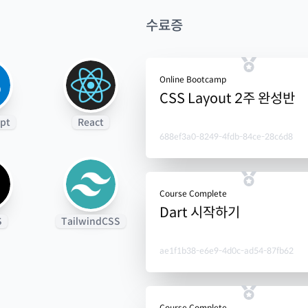
수료증
Online Bootcamp
CSS Layout 2주 완성반
ipt
React
688ef3a0-8249-4fdb-84ce-28c6d8
Course Complete
Dart 시작하기
S
TailwindCSS
ae1f1b38-e6e9-4d0c-ad54-87fb62
Course Complete