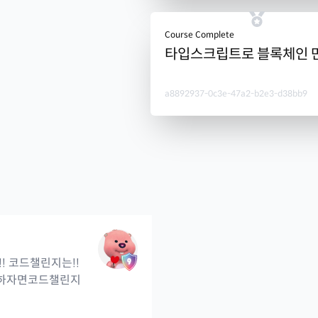
Course Complete
타입스크립트로 블록체인 
a8892937-0c3e-47a2-b2e3-d38bb9
! 코드챌린지는!!
 하자면코드챌린지