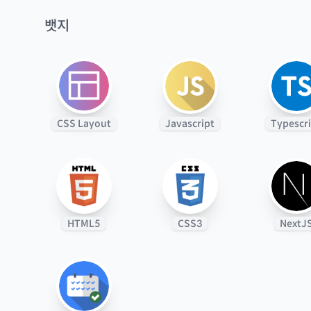
뱃지
CSS Layout
Javascript
Typescr
HTML5
CSS3
NextJ