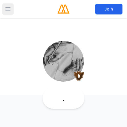
Join
.