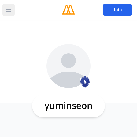
Join
yuminseon