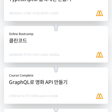
38eb2ee1-e181-413b-8249-cc35bf
Online Bootcamp
클린코드
bd28bd96-9110-41b7-a6bd-16b2da
Course Complete
GraphQL로 영화 API 만들기
c5fb01af-e775-4583-aaba-e13eb8