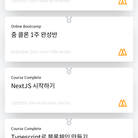
16d1fb21-2db3-4bab-8c0a-eafb5f
Online Bootcamp
줌 클론 1주 완성반
852a984a-2e01-4e47-9dfb-de2dcf
Course Complete
NextJS 시작하기
1df03f24-5f54-4cb3-aa56-16b75a
Course Complete
Typescript로 블록체인 만들기