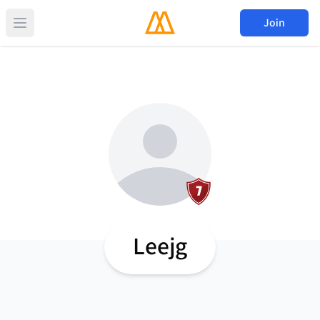
Join
Leejg