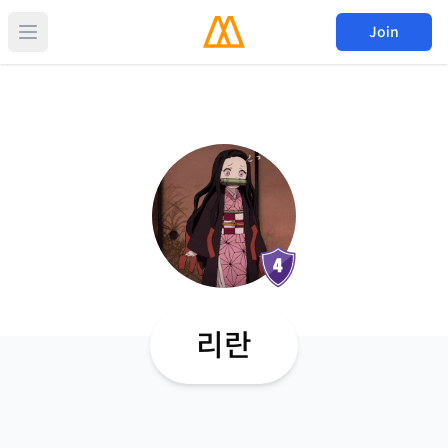
Join
리란