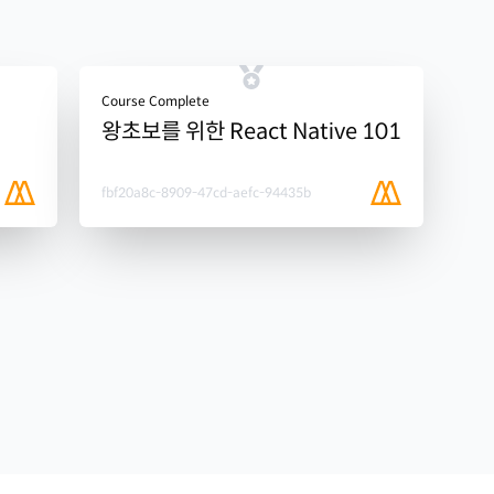
Course Complete
왕초보를 위한 React Native 101
fbf20a8c-8909-47cd-aefc-94435b