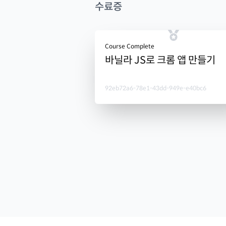
수료증
Course Complete
바닐라 JS로 크롬 앱 만들기
92eb72a6-78e1-43dd-949e-e40bc6