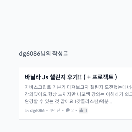
dg6086
님의 작성글
바닐라 Js 챌린지 후기!! ( + 프로젝트 )
자바스크립트 기본기 다져보고자 챌린지 도전했는데너
강의였어요.항상 느끼지만 니꼬쌤 강의는 이해하기 쉽
완강할 수 있는 것 같아요.(갓콜라스쌤)덕분...
by
dg6086
•
4년 전
•
2
•
1