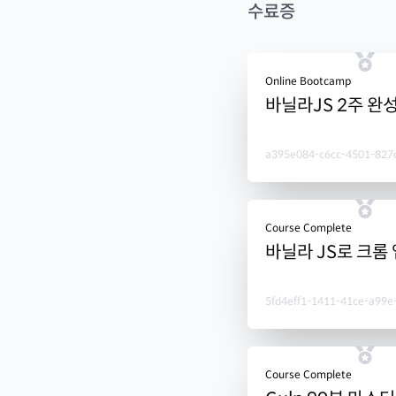
수료증
Online Bootcamp
바닐라JS 2주 완
a395e084-c6cc-4501-827
Course Complete
바닐라 JS로 크롬
5fd4eff1-1411-41ce-a99e
Course Complete