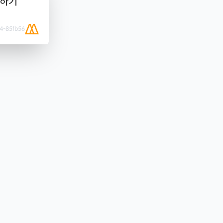
터하기
4-85fb56