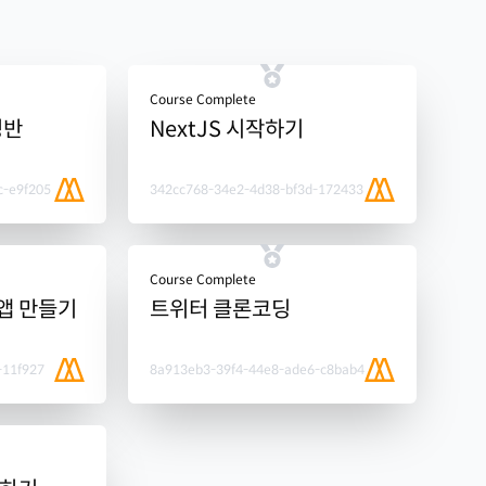
Course Complete
성반
NextJS 시작하기
c-e9f205
342cc768-34e2-4d38-bf3d-172433
Course Complete
 앱 만들기
트위터 클론코딩
-11f927
8a913eb3-39f4-44e8-ade6-c8bab4