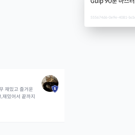
Gulp 90분 마스
555674d6-0e9e-4081-bcb
무 재밌고 즐거운
고,재밌어서 끝까지