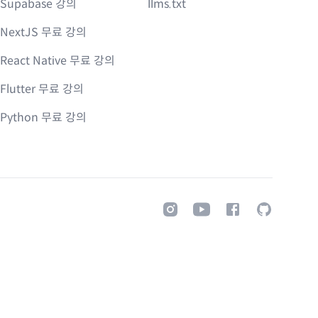
Supabase 강의
llms.txt
NextJS 무료 강의
React Native 무료 강의
Flutter 무료 강의
Python 무료 강의
Instagram
Youtube
Facebook
GitHub