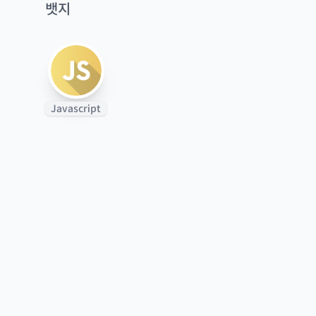
뱃지
Javascript