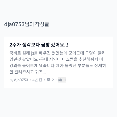
dja0753
님의 작성글
2주가 생각보다 금방 갔어요..!
국비로 원래 js를 배우긴 했었는데 군데군데 구멍이 뚫려
있던것 같았어요~근데 지인이 니꼬쌤을 추천해줘서 이
강의를 들어보게 됐습니다!제가 몰랐던 부분들도 상세히
잘 알려주시고 퀴즈...
by
dja0753
•
4년 전
•
2
•
1