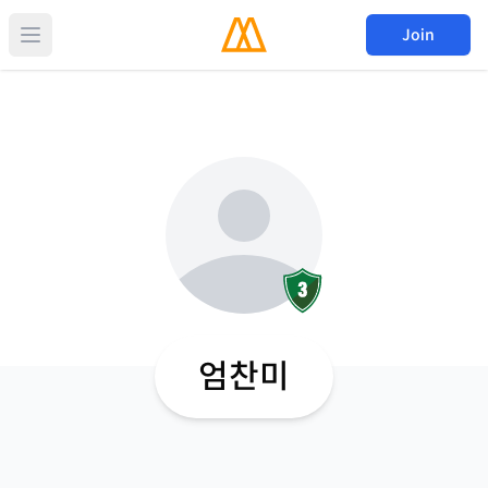
Join
엄찬미