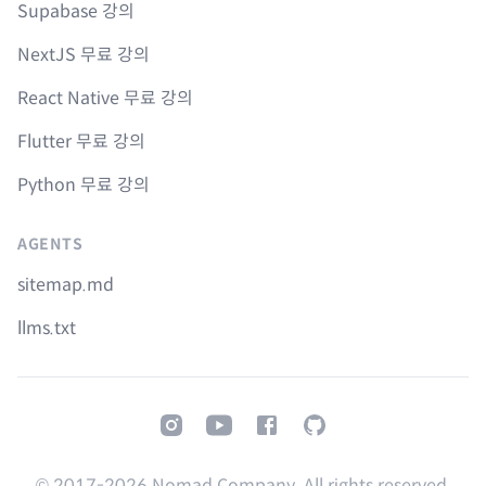
Supabase 강의
NextJS 무료 강의
React Native 무료 강의
Flutter 무료 강의
Python 무료 강의
AGENTS
sitemap.md
llms.txt
Instagram
Youtube
Facebook
GitHub
© 2017-
2026
Nomad Company. All rights reserved.