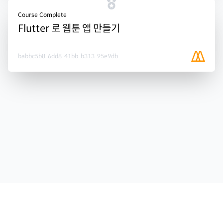
Course Complete
Flutter 로 웹툰 앱 만들기
babbc5b8-6dd8-41bb-b313-95e9db