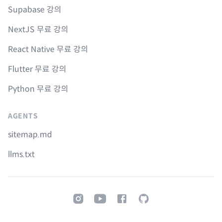
Supabase 강의
NextJS 무료 강의
React Native 무료 강의
Flutter 무료 강의
Python 무료 강의
AGENTS
sitemap.md
llms.txt
Instagram
Youtube
Facebook
GitHub