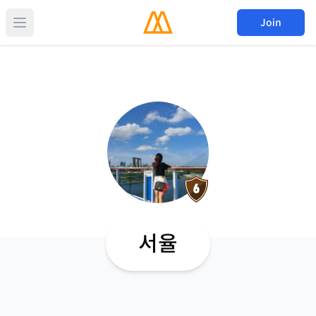
Join
서율