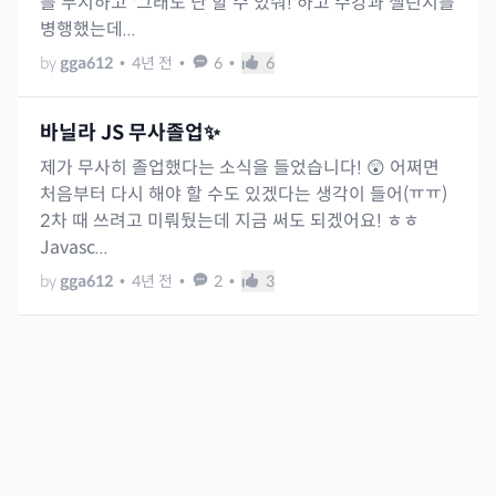
를 무시하고 '그래도 난 할 수 있숴!'하고 수강과 챌린지를
병행했는데...
by
gga612
•
4년 전
•
6
•
6
바닐라 JS 무사졸업✨
제가 무사히 졸업했다는 소식을 들었습니다! 😲 어쩌면
처음부터 다시 해야 할 수도 있겠다는 생각이 들어(ㅠㅠ)
2차 때 쓰려고 미뤄뒀는데 지금 써도 되겠어요! ㅎㅎ
Javasc...
by
gga612
•
4년 전
•
2
•
3