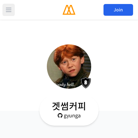
Join
겟썸커피
gyunga