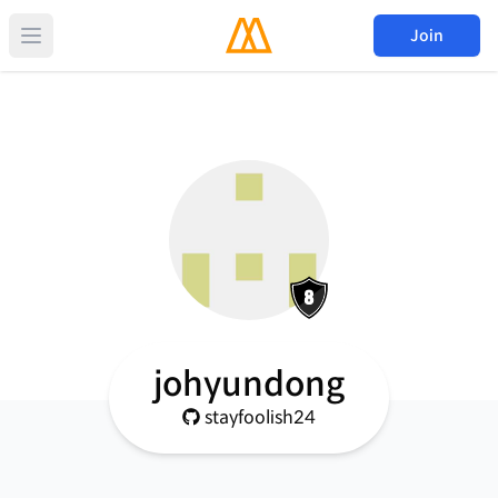
Join
johyundong
stayfoolish24