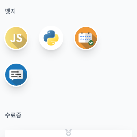
뱃지
수료증